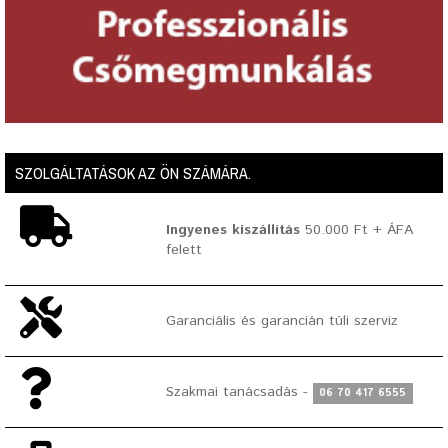
SZOLGÁLTATÁSOK AZ ÖN SZÁMÁRA.
Ingyenes kiszállítás
50.000 Ft + ÁFA
felett
Garanciális és garancián túli szerviz
Szakmai tanácsadás -
06 70 417 6555