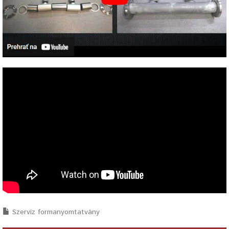
Szervíz formanyomtatvány