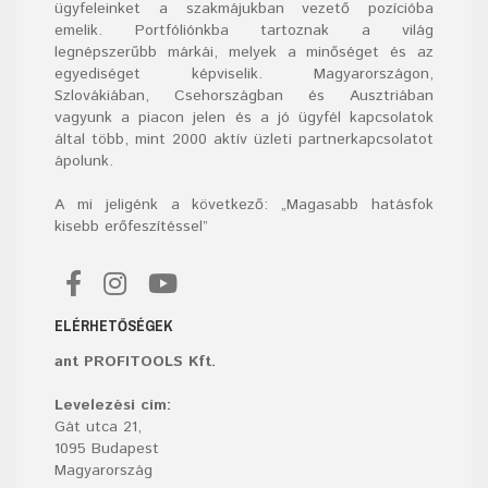
ügyfeleinket a szakmájukban vezető pozícióba
emelik. Portfóliónkba tartoznak a világ
legnépszerűbb márkái, melyek a minőséget és az
egyediséget képviselik. Magyarországon,
Szlovákiában, Csehországban és Ausztriában
vagyunk a piacon jelen és a jó ügyfél kapcsolatok
által több, mint 2000 aktív üzleti partnerkapcsolatot
ápolunk.
A mi jeligénk a következő: „Magasabb hatásfok
kisebb erőfeszítéssel”
ELÉRHETŐSÉGEK
ant PROFITOOLS Kft.
Levelezési cím:
Gát utca 21,
1095 Budapest
Magyarország