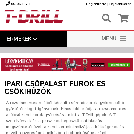
06706551735
Regisztrácio
|
Bejelentkezés
Ft
MENU
TERMÉKEK
IPARI CSŐPALÁST FÚRÓK ÉS
CSŐKIHÚZÓK
A rozsdamentes acélból készült csőrendszerek gyakran több
gyártórészleget igényelnek. Nincs jobb módja a rozsdamentes
acélcső rendszerek gyártására, mint a T-Drill gépek. A T
szerelvények és a plusz két hegesztőcsatlakozás
megszüntetésével, a rendszer minimalizálja a költségeket és
növeli a nyereséget, miközben jobb minőséget kínál.