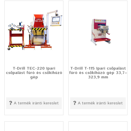
T-Drill TEC-220 Ipari
T-Drill T-115 Ipari csőpalást
csőpalást fúró és csőkihúzó
fúró és csőkihúzó gép 33,7–
gép
323,9 mm
A termék iránti kereslet
A termék iránti kereslet