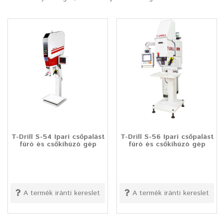
T-Drill S-54 Ipari csőpalást
T-Drill S-56 Ipari csőpalást
fúró és csőkihúzó gép
fúró és csőkihúzó gép
A termék iránti kereslet
A termék iránti kereslet