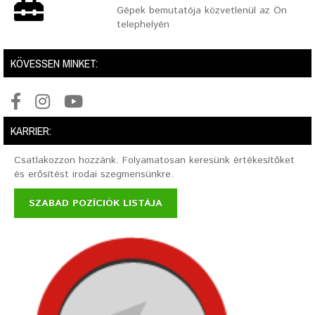
Gépek bemutatója közvetlenül az Ön
telephelyén
KÖVESSEN MINKET:
KARRIER:
Csatlakozzon hozzánk. Folyamatosan keresünk értékesítőket
és erősítést irodai szegmensünkre.
SZABAD POZÍCIÓK LISTÁJA