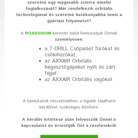
szeretné egy magasabb szintre emelni
foglalkozását? Már rendelkezik orbitális
technológiával és szeretné hatékonyabbá tenni a
gyártási folyamatot?
A
ROADSHOW
keretén belül bemutatjuk Önnek
személyesen:
a T-DRILL Csőpalást fúrókat és
csőkihúzókat,
az AXXAIR Orbitális
hegesztőgépeket nyílt és zárt
fejjel
az AXXAIR Orbitális vágókat
A bemutatók részvételéhez a lejjebb található
kérdőívet szükséges kitölteni.
A kérdőív kitöltése után felvesszük Önnel a
kapcsolatot és értesítjük Önt a részletekről.