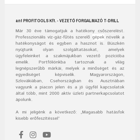
ant
PROFITOOLS
Kft.
- VEZETŐ FORGALMAZÓ T-DRILL
Már
30
éve támogatjuk a hatékony csőszerelést.
Professzionális víz-gáz-fűtés szerelő
gépek
növelik a
hatékonyságot és egyben a hasznot is. Büszkén
nyújtunk olyan szolgáltatásokat, amelyek
ügyfeleinket a szakmájukban vezető pozícióba
emelik. Portfóliónkba tartoznak a világ
legnépszerűbb márkái, melyek a minőséget és az
egyediséget képviselik. Magyarországon,
Szlovákiában, Csehországban és Ausztriában
vagyunk a piacon jelen és a jó ügyfél kapcsolatok
által több, mint 2000 aktív üzleti partnerkapcsolatot
ápolunk.
A mi jeligénk a következő: „Magasabb hatásfok
kisebb erőfeszítéssel”