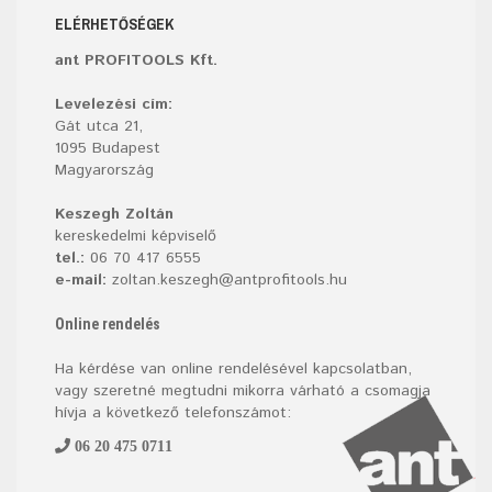
ELÉRHETŐSÉGEK
ant PROFITOOLS Kft.
Levelezési cím:
Gát utca 21,
1095 Budapest
Magyarország
Keszegh Zoltán
kereskedelmi képviselő
tel.:
06 70 417 6555
e-mail:
zoltan.keszegh@antprofitools.hu
Online rendelés
Ha kérdése van online rendelésével kapcsolatban,
vagy szeretné megtudni mikorra várható a csomagja
hívja a következő telefonszámot:
06 20 475 0711