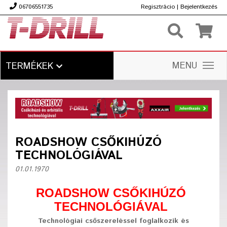
06706551735
Regisztrácio
|
Bejelentkezés
Ft
MENU
TERMÉKEK
ROADSHOW CSŐKIHÚZÓ
TECHNOLÓGIÁVAL
01.01.1970
ROADSHOW CSŐKIHÚZÓ
TECHNOLÓGIÁVAL
Technológiai csőszereléssel foglalkozik és