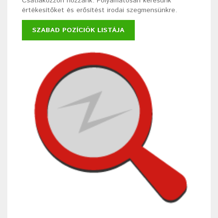
Csatlakozzon hozzánk. Folyamatosan keresünk
értékesítőket és erősítést irodai szegmensünkre.
SZABAD POZÍCIÓK LISTÁJA