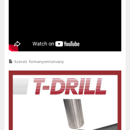
Szervíz formanyomtatvány