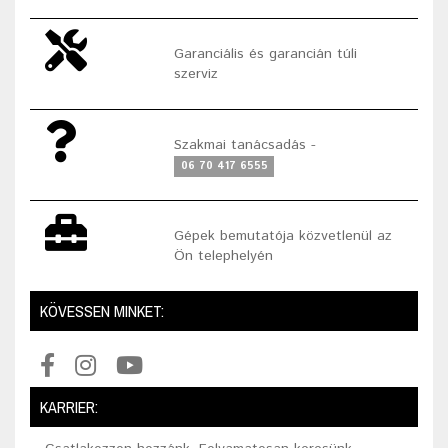
Garanciális és garancián túli
szerviz
Szakmai tanácsadás -
06 70 417 6555
Gépek bemutatója közvetlenül az
Ön telephelyén
KÖVESSEN MINKET:
KARRIER: