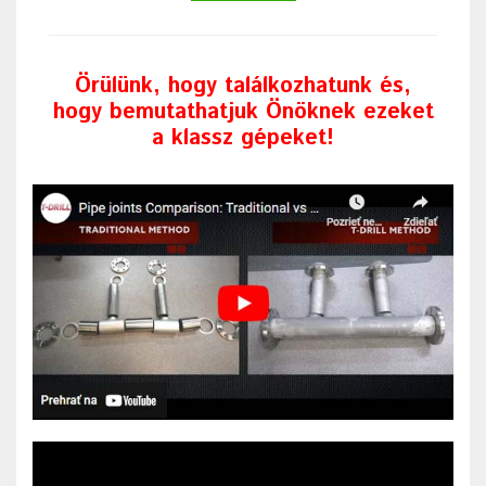
Örülünk, hogy találkozhatunk és,
hogy bemutathatjuk Önöknek ezeket
a klassz gépeket!