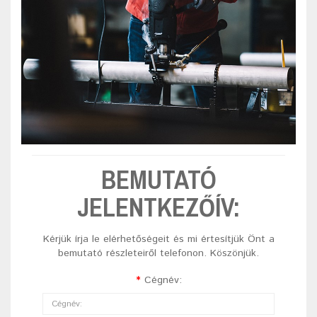
BEMUTATÓ
JELENTKEZŐÍV:
Kérjük írja le elérhetőségeit és mi értesítjük Önt a
bemutató részleteiről telefonon. Köszönjük.
Cégnév: