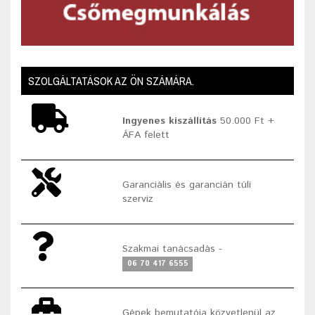
SZOLGÁLTATÁSOK AZ ÖN SZÁMÁRA.
Ingyenes kiszállítás
50.000 Ft +
ÁFA felett
Garanciális és garancián túli
szerviz
Szakmai tanácsadás -
06 70 417 6555
Gépek bemutatója közvetlenül az