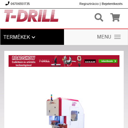
06706551735
Regisztrácio
|
Bejelentkezés
Ft
MENU
TERMÉKEK