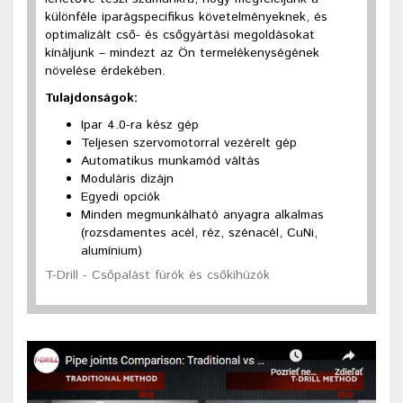
különféle iparágspecifikus követelményeknek, és
optimalizált cső- és csőgyártási megoldásokat
kínáljunk – mindezt az Ön termelékenységének
növelése érdekében.
Tulajdonságok:
Ipar 4.0-ra kész gép
Teljesen szervomotorral vezérelt gép
Automatikus munkamód váltás
Moduláris dizájn
Egyedi opciók
Minden megmunkálható anyagra alkalmas
(rozsdamentes acél, réz, szénacél, CuNi,
alumínium)
T-Drill - Csőpalást fúrók és csőkihúzók