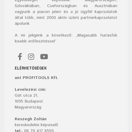
egyediséget képviselik. Magyarországon,
Szlovákiában, Csehországban és Ausztriában
vagyunk a piacon jelen és a jó ügyfél kapcsolatok
által több, mint 2000 aktív üzleti partnerkapcsolatot
ápolunk.
A mi jeligénk a következő: „Magasabb hatásfok
kisebb erőfeszítéssel”
ELÉRHETŐSÉGEK
ant PROFITOOLS Kft.
Levelezési cím:
Gát utca 21,
1095 Budapest
Magyarország
Keszegh Zoltán
kereskedelmi képviselő
tel.:
06 70 417 6555