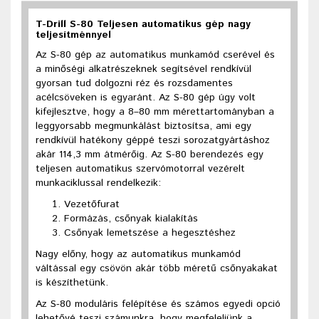
T-Drill S-80 Teljesen automatikus gép nagy
teljesítménnyel
Az S-80 gép az automatikus munkamód cserével és
a minőségi alkatrészeknek segítsével rendkívül
gyorsan tud dolgozni réz és rozsdamentes
acélcsöveken is egyaránt. Az S-80 gép úgy volt
kifejlesztve, hogy a 8–80 mm mérettartományban a
leggyorsabb megmunkálást biztosítsa, ami egy
rendkívül hatékony géppé teszi sorozatgyártáshoz
akár 114,3 mm átmérőig. Az S-80 berendezés egy
teljesen automatikus szervómotorral vezérelt
munkaciklussal rendelkezik:
Vezetőfurat
Formázás, csőnyak kialakítás
Csőnyak lemetszése a hegesztéshez
Nagy előny, hogy az automatikus munkamód
váltással egy csövön akár több méretű csőnyakakat
is készíthetünk.
Az S-80 moduláris felépítése és számos egyedi opció
lehetővé teszi számunkra, hogy megfeleljünk a