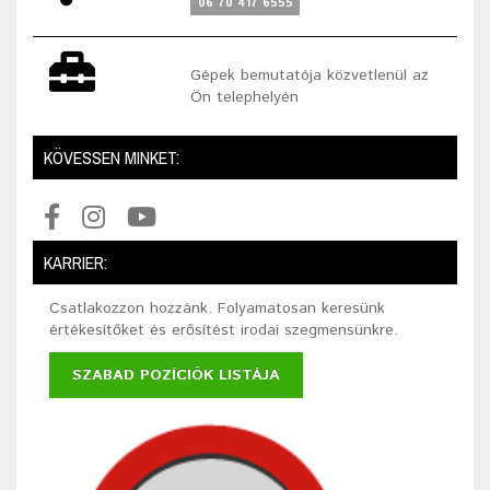
06 70 417 6555
Gépek bemutatója közvetlenül az
Ön telephelyén
KÖVESSEN MINKET:
KARRIER:
Csatlakozzon hozzánk. Folyamatosan keresünk
értékesítőket és erősítést irodai szegmensünkre.
SZABAD POZÍCIÓK LISTÁJA