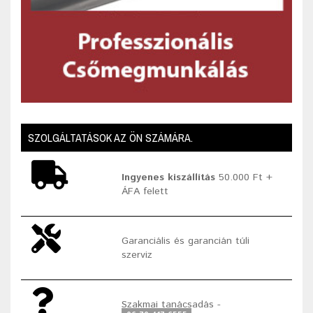
SZOLGÁLTATÁSOK AZ ÖN SZÁMÁRA.
Ingyenes kiszállítás
50.000 Ft +
ÁFA felett
Garanciális és garancián túli
szerviz
Szakmai tanácsadás -