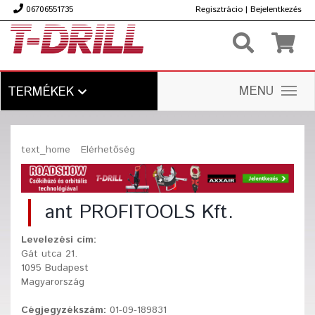
06706551735
Regisztrácio
|
Bejelentkezés
Ft
MENU
TERMÉKEK
text_home
Elérhetőség
ant PROFITOOLS Kft.
Levelezési cím:
Gát utca 21.
1095 Budapest
Magyarország
Cégjegyzékszám:
01-09-189831