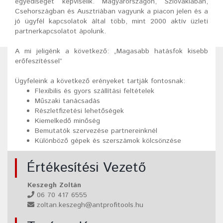
egyediséget képviselik. Magyarországon, Szlovákiában,
Csehországban és Ausztriában vagyunk a piacon jelen és a
jó ügyfél kapcsolatok által több, mint 2000 aktív üzleti
partnerkapcsolatot ápolunk.
A mi jeligénk a következő: „Magasabb hatásfok kisebb
erőfeszítéssel”
Ügyfeleink a következő erényeket tartják fontosnak:
Flexibilis és gyors szállítási feltételek
Műszaki tanácsadás
Részletfizetési lehetőségek
Kiemelkedő minőség
Bemutatók szervezése partnereinknél
Különböző gépek és szerszámok kölcsönzése
Értékesítési Vezető
Keszegh Zoltán
06 70 417 6555
zoltan.keszegh@antprofitools.hu