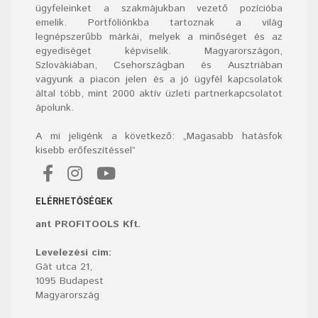
ügyfeleinket a szakmájukban vezető pozícióba
emelik. Portfóliónkba tartoznak a világ
legnépszerűbb márkái, melyek a minőséget és az
egyediséget képviselik. Magyarországon,
Szlovákiában, Csehországban és Ausztriában
vagyunk a piacon jelen és a jó ügyfél kapcsolatok
által több, mint 2000 aktív üzleti partnerkapcsolatot
ápolunk.
A mi jeligénk a következő: „Magasabb hatásfok
kisebb erőfeszítéssel”
ELÉRHETŐSÉGEK
ant PROFITOOLS Kft.
Levelezési cím:
Gát utca 21,
1095 Budapest
Magyarország