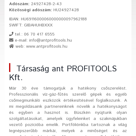
Adószám:
24927428-2-43
Közösségi adószám:
HU24927428
IBAN: HU69116000060000000097962188
SWIFT: GIBAHUHBXXX
tel.: 06 70 417 6555
e-mail: info@antprofitools.hu
web: www.antprofitools.hu
Társaság ant PROFITOOLS
Kft.
Már 30 éve támogatjuk a hatékony csőszerelést.
Professzionális víz-gáz-fűtés szerelő gépek és egyéb
csőmegmunkáló eszközök értékesítésével foglalkozunk. A
mi megoldásaink partnereinknek növelik a hatékonyságot
és egyben a hasznot is. Büszkén nyújtunk olyan
szolgáltatásokat, amelyek ügyfeleinket a szakmájukban
vezető pozícióba emelik. Portfóliónkba tartoznak a világ
legnépszerűbb márkái, melyek a minőséget és az