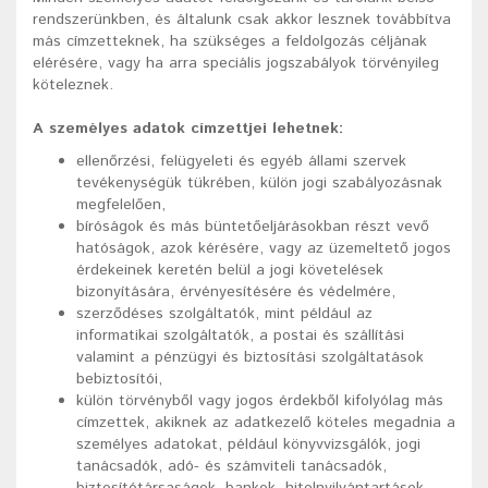
rendszerünkben, és általunk csak akkor lesznek továbbítva
más címzetteknek, ha szükséges a feldolgozás céljának
elérésére, vagy ha arra speciális jogszabályok törvényileg
köteleznek.
A személyes adatok címzettjei lehetnek:
ellenőrzési, felügyeleti és egyéb állami szervek
tevékenységük tükrében, külön jogi szabályozásnak
megfelelően,
bíróságok és más büntetőeljárásokban részt vevő
hatóságok, azok kérésére, vagy az üzemeltető jogos
érdekeinek keretén belül a jogi követelések
bizonyítására, érvényesítésére és védelmére,
szerződéses szolgáltatók, mint például az
informatikai szolgáltatók, a postai és szállítási
valamint a pénzügyi és biztosítási szolgáltatások
bebiztosítói,
külön törvényből vagy jogos érdekből kifolyólag más
címzettek, akiknek az adatkezelő köteles megadnia a
személyes adatokat, például könyvvizsgálók, jogi
tanácsadók, adó- és számviteli tanácsadók,
biztosítótársaságok, bankok, hitelnyilvántartások,