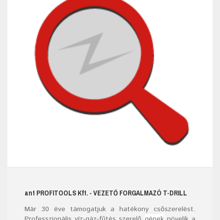
ant
PROFITOOLS
Kft.
- VEZETŐ FORGALMAZÓ T-DRILL
Már
30
éve támogatjuk a hatékony csőszerelést.
Professzionális víz-gáz-fűtés szerelő
gépek
növelik a