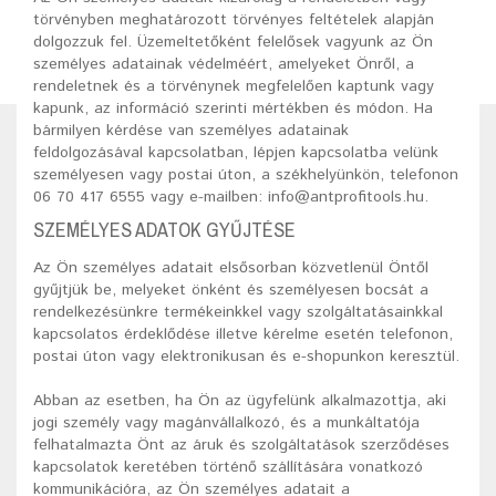
törvényben meghatározott törvényes feltételek alapján
dolgozzuk fel. Üzemeltetőként felelősek vagyunk az Ön
személyes adatainak védelméért, amelyeket Önről, a
rendeletnek és a törvénynek megfelelően kaptunk vagy
kapunk, az információ szerinti mértékben és módon. Ha
bármilyen kérdése van személyes adatainak
feldolgozásával kapcsolatban, lépjen kapcsolatba velünk
személyesen vagy postai úton, a székhelyünkön, telefonon
06 70 417 6555 vagy e-mailben: info@antprofitools.hu.
SZEMÉLYES ADATOK GYŰJTÉSE
Az Ön személyes adatait elsősorban közvetlenül Öntől
gyűjtjük be, melyeket önként és személyesen bocsát a
rendelkezésünkre termékeinkkel vagy szolgáltatásainkkal
kapcsolatos érdeklődése illetve kérelme esetén telefonon,
postai úton vagy elektronikusan és e-shopunkon keresztül.
Abban az esetben, ha Ön az ügyfelünk alkalmazottja, aki
jogi személy vagy magánvállalkozó, és a munkáltatója
felhatalmazta Önt az áruk és szolgáltatások szerződéses
kapcsolatok keretében történő szállítására vonatkozó
kommunikációra, az Ön személyes adatait a