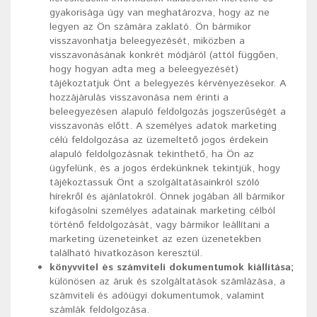
gyakorisága úgy van meghatározva, hogy az ne
legyen az Ön számára zaklató. Ön bármikor
visszavonhatja beleegyezését, miközben a
visszavonásának konkrét módjáról (attól függően,
hogy hogyan adta meg a beleegyezését)
tájékoztatjuk Önt a belegyezés kérvényezésekor. A
hozzájárulás visszavonása nem érinti a
beleegyezésen alapuló feldolgozás jogszerűségét a
visszavonás előtt. A személyes adatok marketing
célú feldolgozása az üzemeltető jogos érdekein
alapuló feldolgozásnak tekinthető, ha Ön az
ügyfelünk, és a jogos érdekünknek tekintjük, hogy
tájékoztassuk Önt a szolgáltatásainkról szóló
hírekről és ajánlatokról. Önnek jogában áll bármikor
kifogásolni személyes adatainak marketing célból
történő feldolgozását, vagy bármikor leállítani a
marketing üzeneteinket az ezen üzenetekben
található hivatkozáson keresztül.
könyvvitel és számviteli dokumentumok kiállítása;
különösen az áruk és szolgáltatások számlázása, a
számviteli és adóügyi dokumentumok, valamint
számlák feldolgozása.