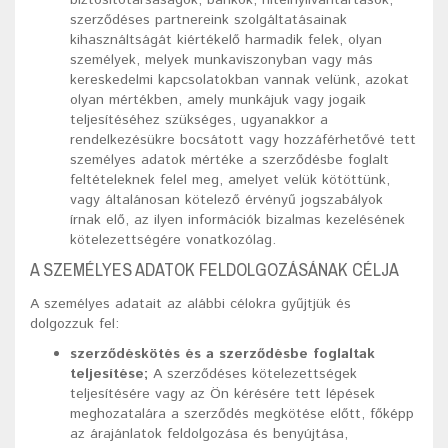
szerződéses partnereink szolgáltatásainak
kihasználtságát kiértékelő harmadik felek, olyan
személyek, melyek munkaviszonyban vagy más
kereskedelmi kapcsolatokban vannak velünk, azokat
olyan mértékben, amely munkájuk vagy jogaik
teljesítéséhez szükséges, ugyanakkor a
rendelkezésükre bocsátott vagy hozzáférhetővé tett
személyes adatok mértéke a szerződésbe foglalt
feltételeknek felel meg, amelyet velük kötöttünk,
vagy általánosan kötelező érvényű jogszabályok
írnak elő, az ilyen információk bizalmas kezelésének
kötelezettségére vonatkozólag.
A SZEMÉLYES ADATOK FELDOLGOZÁSÁNAK CÉLJA
A személyes adatait az alábbi célokra gyűjtjük és
dolgozzuk fel:
szerződéskötés és a szerződésbe foglaltak
teljesítése;
A szerződéses kötelezettségek
teljesítésére vagy az Ön kérésére tett lépések
meghozatalára a szerződés megkötése előtt, főképp
az árajánlatok feldolgozása és benyújtása,