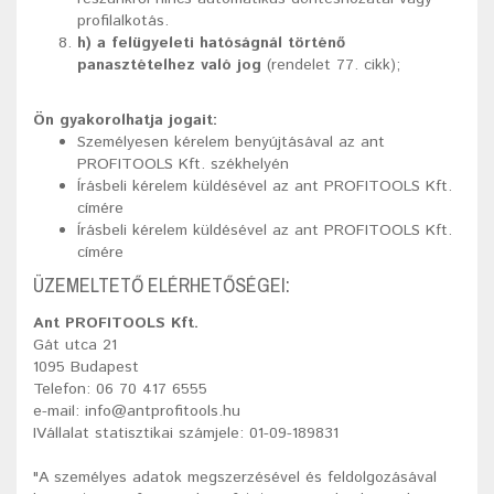
profilalkotás.
h) a felügyeleti hatóságnál történő
panasztételhez való jog
(rendelet 77. cikk);
Ön gyakorolhatja jogait:
Személyesen kérelem benyújtásával az ant
PROFITOOLS Kft. székhelyén
Írásbeli kérelem küldésével az ant PROFITOOLS Kft.
címére
Írásbeli kérelem küldésével az ant PROFITOOLS Kft.
címére
ÜZEMELTETŐ ELÉRHETŐSÉGEI:
Ant PROFITOOLS Kft.
Gát utca 21
1095 Budapest
Telefon: 06 70 417 6555
e-mail: info@antprofitools.hu
IVállalat statisztikai számjele: 01-09-189831
"A személyes adatok megszerzésével és feldolgozásával