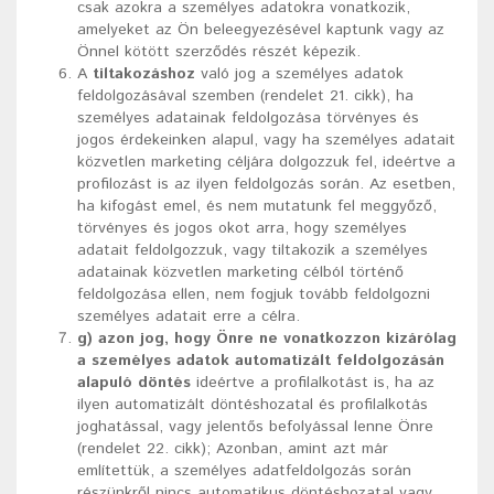
csak azokra a személyes adatokra vonatkozik,
amelyeket az Ön beleegyezésével kaptunk vagy az
Önnel kötött szerződés részét képezik.
A
tiltakozáshoz
való jog a személyes adatok
feldolgozásával szemben (rendelet 21. cikk), ha
személyes adatainak feldolgozása törvényes és
jogos érdekeinken alapul, vagy ha személyes adatait
közvetlen marketing céljára dolgozzuk fel, ideértve a
profilozást is az ilyen feldolgozás során. Az esetben,
ha kifogást emel, és nem mutatunk fel meggyőző,
törvényes és jogos okot arra, hogy személyes
adatait feldolgozzuk, vagy tiltakozik a személyes
adatainak közvetlen marketing célból történő
feldolgozása ellen, nem fogjuk tovább feldolgozni
személyes adatait erre a célra.
g) azon jog, hogy Önre ne vonatkozzon kizárólag
a személyes adatok automatizált feldolgozásán
alapuló döntés
ideértve a profilalkotást is, ha az
ilyen automatizált döntéshozatal és profilalkotás
joghatással, vagy jelentős befolyással lenne Önre
(rendelet 22. cikk); Azonban, amint azt már
említettük, a személyes adatfeldolgozás során
részünkről nincs automatikus döntéshozatal vagy