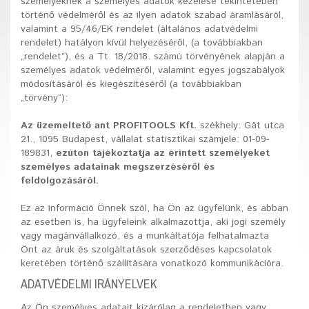
személyeknek a személyes adatok kezelése tekintetében
történő védelméről és az ilyen adatok szabad áramlásáról,
valamint a 95/46/EK rendelet (általános adatvédelmi
rendelet) hatályon kívül helyezéséről, (a továbbiakban
„rendelet”), és a Tt. 18/2018. számú törvényének alapján a
személyes adatok védelméről, valamint egyes jogszabályok
módosításáról és kiegészítéséről (a továbbiakban
„törvény“):
Az üzemeltető ant PROFITOOLS Kft.
székhely: Gát utca
21., 1095 Budapest, vállalat statisztikai számjele: 01-09-
189831,
ezúton tájékoztatja az érintett személyeket
személyes adatainak megszerzéséről és
feldolgozásáról.
Ez az információ Önnek szól, ha Ön az ügyfelünk, és abban
az esetben is, ha ügyfeleink alkalmazottja, aki jogi személy
vagy magánvállalkozó, és a munkáltatója felhatalmazta
Önt az áruk és szolgáltatások szerződéses kapcsolatok
keretében történő szállítására vonatkozó kommunikációra.
ADATVÉDELMI IRÁNYELVEK
Az Ön személyes adatait kizárólag a rendeletben vagy