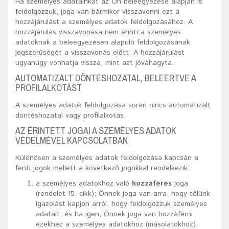
Ha személyes adatainkat az Ön beleegyezése alapján is
feldolgozzuk, joga van bármikor visszavonni ezt a
hozzájárulást a személyes adatok feldolgozásához. A
hozzájárulás visszavonása nem érinti a személyes
adatoknak a beleegyezésen alapuló feldolgozásának
jogszerűségét a visszavonás előtt. A hozzájárulást
ugyanúgy vonhatja vissza, mint azt jóváhagyta.
AUTOMATIZÁLT DÖNTÉSHOZATAL, BELEÉRTVE A
PROFILALKOTÁST
A személyes adatok feldolgozása során nincs automatizált
döntéshozatal vagy profilalkotás.
AZ ÉRINTETT JOGAI A SZEMÉLYES ADATOK
VÉDELMÉVEL KAPCSOLATBAN
Különösen a személyes adatok feldolgozása kapcsán a
fenti jogok mellett a következő jogokkal rendelkezik:
a személyes adatokhoz való
hozzáférés
joga
(rendelet 15. cikk); Önnek joga van arra, hogy tőlünk
igazolást kapjon arról, hogy feldolgozzuk személyes
adatait, és ha igen, Önnek joga van hozzáférni
ezekhez a személyes adatokhoz (másolatokhoz),