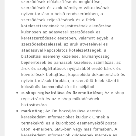
szerződések előkészítése és megkötése,
szerződések és azok bármilyen változásának
nyilvántartása a belső rendszerünkben, a
szerződések teljesítésének és a felek
kötelezettségeinek teljesítésének ellenőrzése
különösen az adásvételi szerződések és
keretszerződések esetében, valamint egyéb, a
szerződéskezeléssel, az áruk átvételével és
átadásával kapcsolatos kötelezettségek, a
biztosítási esemény kezelése, áruhiányosság
bejelentések és panaszok kezelése, számlázás, az
áruk és szolgáltatások nyújtásából eredő károk és
követelések behajtása; kapcsolódó dokumentáció és
nyilvántartások tárolása, a szerződő felek közötti
kölcsönös kommunikáció stb. céljából.
e-shop regisztrálása és üzemeltetése;
Az e-shop
regisztráció és az e-shop működésének
biztosítására.
marketing;
Az Ön hozzájárulása esetén
kereskedelmi információkat küldünk Önnek a
termékekről és a különböző eseményekről postai
úton, e-mailben, SMS-ben vagy más formában. A
kereskedelmi információk küldésének mértéke és