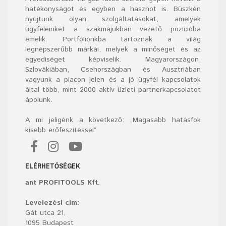
hatékonyságot és egyben a hasznot is. Büszkén
nyújtunk olyan szolgáltatásokat, amelyek
ügyfeleinket a szakmájukban vezető pozícióba
emelik. Portfóliónkba tartoznak a világ
legnépszerűbb márkái, melyek a minőséget és az
egyediséget képviselik. Magyarországon,
Szlovákiában, Csehországban és Ausztriában
vagyunk a piacon jelen és a jó ügyfél kapcsolatok
által több, mint 2000 aktív üzleti partnerkapcsolatot
ápolunk.
A mi jeligénk a következő: „Magasabb hatásfok
kisebb erőfeszítéssel”
ELÉRHETŐSÉGEK
ant PROFITOOLS Kft.
Levelezési cím:
Gát utca 21,
1095 Budapest