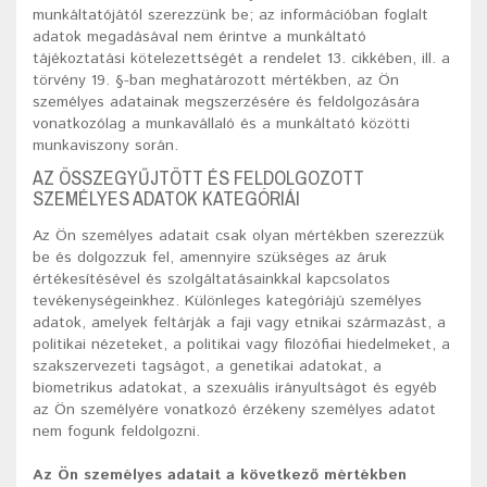
munkáltatójától szerezzünk be; az információban foglalt
adatok megadásával nem érintve a munkáltató
tájékoztatási kötelezettségét a rendelet 13. cikkében, ill. a
törvény 19. §-ban meghatározott mértékben, az Ön
személyes adatainak megszerzésére és feldolgozására
vonatkozólag a munkavállaló és a munkáltató közötti
munkaviszony során.
AZ ÖSSZEGYŰJTÖTT ÉS FELDOLGOZOTT
SZEMÉLYES ADATOK KATEGÓRIÁI
Az Ön személyes adatait csak olyan mértékben szerezzük
be és dolgozzuk fel, amennyire szükséges az áruk
értékesítésével és szolgáltatásainkkal kapcsolatos
tevékenységeinkhez. Különleges kategóriájú személyes
adatok, amelyek feltárják a faji vagy etnikai származást, a
politikai nézeteket, a politikai vagy filozófiai hiedelmeket, a
szakszervezeti tagságot, a genetikai adatokat, a
biometrikus adatokat, a szexuális irányultságot és egyéb
az Ön személyére vonatkozó érzékeny személyes adatot
nem fogunk feldolgozni.
Az Ön személyes adatait a következő mértékben