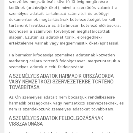
szerződés megszűnését követő 10 évig megőrzésre
kerülnek (archiváljuk őket), mivel a szerződés valamint a
személyes adatait tartalmazó számviteli és adóügyi
dokumentumok megtartásának kötelezettségét be kell
tartanunk hivatkozva az általánosan kötelező előírásokra,
különösen a számviteli törvényben meghatározottak
alapján. Ezután az adatokat törlik, elöregednek/
értéktelenné vállnak vagy megsemmisítik őket/aprítással.
Ha bármikor kifogásolja személyes adatainak közvetlen
marketing céljára történő feldolgozását, megszüntetjük a
személyes adatok e célú feldolgozását.
A SZEMÉLYES ADATOK HARMADIK ORSZÁGOKBA
VAGY NEMZETKÖZI SZERVEZETEKBE TÖRTÉNŐ
TOVÁBBÍTÁSA
Az Ön személyes adatait nem bocsátjuk rendelkezésre
harmadik országoknak vagy nemzetközi szervezeteknek, és
nem is szándékozunk személyes adatokat továbbítani.
A SZEMÉLYES ADATOK FELDOLGOZÁSÁNAK
VISSZAVONÁSA