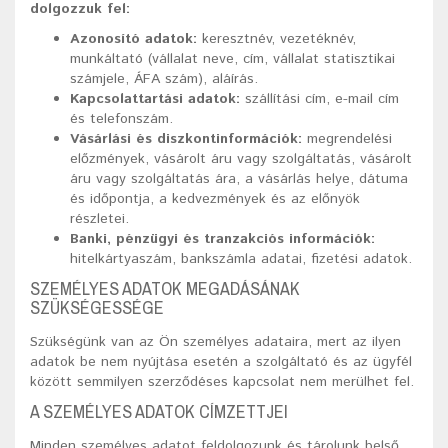
dolgozzuk fel:
Azonosító adatok:
keresztnév, vezetéknév,
munkáltató (vállalat neve, cím, vállalat statisztikai
számjele, ÁFA szám), aláírás.
Kapcsolattartási adatok:
szállítási cím, e-mail cím
és telefonszám.
Vásárlási és diszkontinformációk:
megrendelési
előzmények, vásárolt áru vagy szolgáltatás, vásárolt
áru vagy szolgáltatás ára, a vásárlás helye, dátuma
és időpontja, a kedvezmények és az előnyök
részletei.
Banki, pénzügyi és tranzakciós információk:
hitelkártyaszám, bankszámla adatai, fizetési adatok.
SZEMÉLYES ADATOK MEGADÁSÁNAK
SZÜKSÉGESSÉGE
Szükségünk van az Ön személyes adataira, mert az ilyen
adatok be nem nyújtása esetén a szolgáltató és az ügyfél
között semmilyen szerződéses kapcsolat nem merülhet fel.
A SZEMÉLYES ADATOK CÍMZETTJEI
Minden személyes adatot feldolgozunk és tárolunk belső