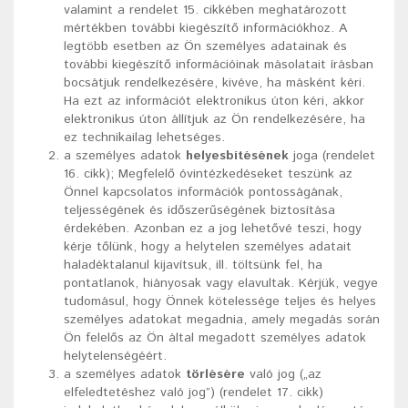
valamint a rendelet 15. cikkében meghatározott
mértékben további kiegészítő információkhoz. A
legtöbb esetben az Ön személyes adatainak és
további kiegészítő információinak másolatait írásban
bocsátjuk rendelkezésére, kivéve, ha másként kéri.
Ha ezt az információt elektronikus úton kéri, akkor
elektronikus úton állítjuk az Ön rendelkezésére, ha
ez technikailag lehetséges.
a személyes adatok
helyesbítésének
joga (rendelet
16. cikk); Megfelelő óvintézkedéseket teszünk az
Önnel kapcsolatos információk pontosságának,
teljességének és időszerűségének biztosítása
érdekében. Azonban ez a jog lehetővé teszi, hogy
kérje tőlünk, hogy a helytelen személyes adatait
haladéktalanul kijavítsuk, ill. töltsünk fel, ha
pontatlanok, hiányosak vagy elavultak. Kérjük, vegye
tudomásul, hogy Önnek kötelessége teljes és helyes
személyes adatokat megadnia, amely megadás során
Ön felelős az Ön által megadott személyes adatok
helytelenségéért.
a személyes adatok
törlésére
való jog („az
elfeledtetéshez való jog”) (rendelet 17. cikk)