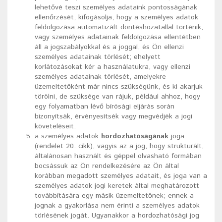
lehetővé teszi személyes adataink pontosságának
ellenőrzését, kifogásolja, hogy a személyes adatok
feldolgozása automatizált döntéshozatallal történik,
vagy személyes adatainak feldolgozása ellentétben
áll a jogszabályokkal és a joggal, és Ön ellenzi
személyes adatainak törlését; ehelyett
korlátozásokat kér a használatukra, vagy ellenzi
személyes adatainak törlését, amelyekre
üzemeltetőként már nincs szükségünk, és ki akarjuk
törölni, de szüksége van rájuk, például ahhoz, hogy
egy folyamatban lévő bírósági eljárás során
bizonyítsák, érvényesítsék vagy megvédjék a jogi
követeléseit.
a személyes adatok
hordozhatóságának
joga
(rendelet 20. cikk), vagyis az a jog, hogy strukturált,
általánosan használt és géppel olvasható formában
bocsássuk az Ön rendelkezésére az Ön által
korábban megadott személyes adatait, és joga van a
személyes adatok jogi keretek által meghatározott
továbbítására egy másik üzemeltetőnek; ennek a
jognak a gyakorlása nem érinti a személyes adatok
törlésének jogát. Ugyanakkor a hordozhatósági jog