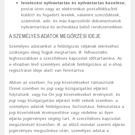
levelezési nyilvántartás és nyilvántartás kezelése;
postai úton vagy az elektronikus postafiókba/ból
küldött és fogadott levelek, valamint szerződések,
számviteli, adó- és más kapcsolódó dokumentumok
nyilvántartása és archiválása belső rendszerünkben.
A SZEMÉLYES ADATOK MEGŐRZÉSI IDEJE
Személyes adatainkat a feldolgozás céljának eléréséhez
szükséges ideig fogjuk megtartani, ill. felhasználni,
leghosszabban a szerződéses kapcsolat időtartamára. Az
e-shopban lévő személyes adatok feldolgozása az e-shop
regisztráció ideje alatt van fenntartva.
Abban az esetben, ha jogi követeléseket támasztunk
Önnel szemben és jogi vagy közigazgatási eljárást
folytatunk, vagy ha Ön jogi követeléseket érvényesít, és
jogi vagy közigazgatási eljárást indít velünk szemben, a
személyes adatok feldolgozása, biztosítása, felmutatása a
jogi követelések érvényesítése vagy védelme az ilyen
eljárás jogérvényes végéig tart, A szerződéses kapcsolat
megszűnését követően. ill. az előző mondat szerinti eljárás
jogérvényes megszűnése után, személyes adatai a