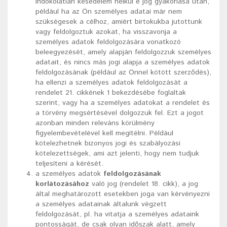
indokolatlan késedelem nélkül e jog gyakorlása után,
például ha az Ön személyes adatai már nem
szükségesek a célhoz, amiért birtokukba jutottunk
vagy feldolgoztuk azokat, ha visszavonja a
személyes adatok feldolgozására vonatkozó
beleegyezését, amely alapján feldolgozzuk személyes
adatait, és nincs más jogi alapja a személyes adatok
feldolgozásának (például az Önnel kötött szerződés),
ha ellenzi a személyes adatok feldolgozását a
rendelet 21. cikkének 1 bekezdésébe foglaltak
szerint, vagy ha a személyes adatokat a rendelet és
a törvény megsértésével dolgozzuk fel. Ezt a jogot
azonban minden releváns körülmény
figyelembevételével kell megítélni. Például
kötelezhetnek bizonyos jogi és szabályozási
kötelezettségek, ami azt jelenti, hogy nem tudjuk
teljesíteni a kérését.
a személyes adatok
feldolgozásának
korlátozásához
való jog (rendelet 18. cikk), a jog
által meghatározott esetekben joga van kérvényezni
a személyes adatainak általunk végzett
feldolgozását, pl. ha vitatja a személyes adataink
pontosságát, de csak olyan időszak alatt, amely