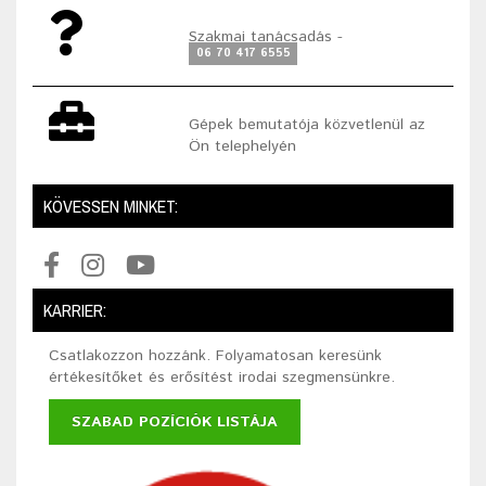
Szakmai tanácsadás -
06 70 417 6555
Gépek bemutatója közvetlenül az
Ön telephelyén
KÖVESSEN MINKET:
KARRIER:
Csatlakozzon hozzánk. Folyamatosan keresünk
értékesítőket és erősítést irodai szegmensünkre.
SZABAD POZÍCIÓK LISTÁJA