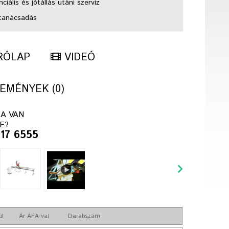
ciális és jótállás utáni szerviz
tanácsadás
RÓLAP
VIDEÓ
EMÉNYEK (0)
A VAN
E?
417 6555
ül
Ár ÁFA-val
Darabszám