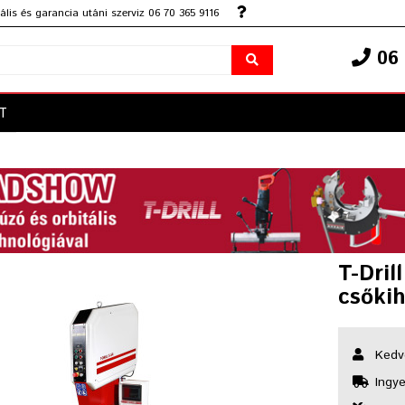
lis és garancia utáni szerviz 06 70 365 9116
06 
T
T-Dril
csőki
Kedv
Ingye