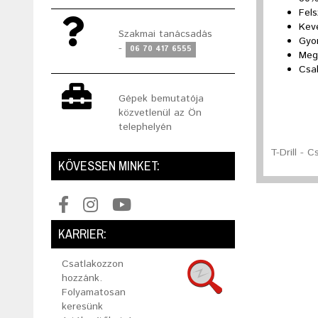
Fels
Kev
Szakmai tanácsadás
Gyo
-
06 70 417 6555
Mege
Csa
Gépek bemutatója
közvetlenül az Ön
telephelyén
T-Drill - 
KÖVESSEN MINKET:
KARRIER:
Csatlakozzon
hozzánk.
Folyamatosan
keresünk