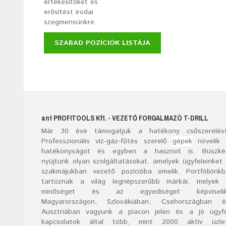
értékesítőket és
erősítést irodai
szegmensünkre.
SZABAD POZÍCIÓK LISTÁJA
ant
PROFITOOLS
Kft.
- VEZETŐ FORGALMAZÓ T-DRILL
Már
30
éve támogatjuk a hatékony csőszerelést
Professzionális víz-gáz-fűtés szerelő
gépek
növelik 
hatékonyságot és egyben a hasznot is. Büszké
nyújtunk olyan szolgáltatásokat, amelyek ügyfeleinket
szakmájukban vezető pozícióba emelik. Portfóliónk
tartoznak a világ legnépszerűbb márkái, melyek 
minőséget és az egyediséget képviselik
Magyarországon, Szlovákiában, Csehországban é
Ausztriában vagyunk a piacon jelen és a jó ügyfé
kapcsolatok által több, mint 2000 aktív üzlet