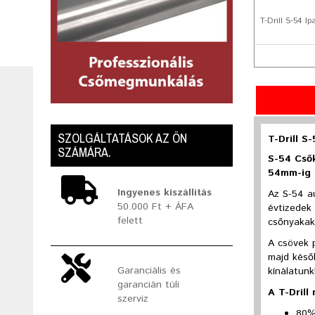
T-Drill S-54 I
SZOLGÁLTATÁSOK AZ ÖN
T-Drill S
SZÁMÁRA.
S-54 Csők
54mm-ig (
Ingyenes kiszállítás
Az S-54 a
50.000 Ft + ÁFA
évtizedek
felett
csőnyakak
A csövek 
majd késő
Garanciális és
kínálatunk
garancián túli
A T-Drill
szerviz
80%