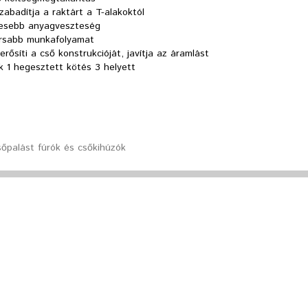
zabadítja a raktárt a T-alakoktól
esebb anyagveszteség
rsabb munkafolyamat
rősíti a cső konstrukcióját, javítja az áramlást
k 1 hegesztett kötés 3 helyett
Csőpalást fúrók és csőkihúzók