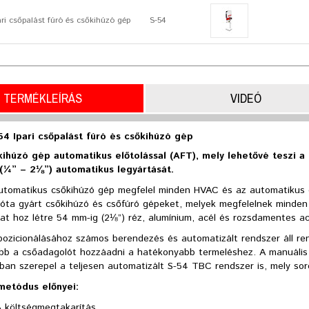
pari csőpalást fúró és csőkihúzó gép
S-54
TERMÉKLEÍRÁS
VIDEÓ
-54 Ipari csőpalást fúró és csőkihúzó gép
ihúzó gép automatikus előtolással (AFT), mely lehetővé teszi 
¼” – 2⅛”) automatikus legyártását.
utomatikus csőkihúzó gép megfelel minden HVAC és az automatikus g
 óta gyárt csőkihúzó és csőfúró gépeket, melyek megfelelnek minden
at hoz létre 54 mm-ig (2⅛”) réz, alumínium, acél és rozsdamentes ac
pozicionálásához számos berendezés és automatizált rendszer áll ren
bb a csőadagolót hozzáadni a hatékonyabb termeléshez. A manuális 
ban szerepel a teljesen automatizált S-54 TBC rendszer is, mely sor
 metódus előnyei:
 költségmegtakarítás