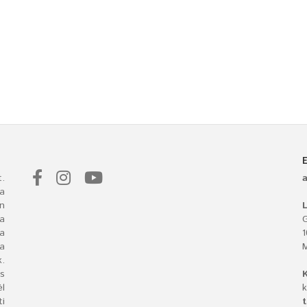
.
a
n
L
 a
G
ba
a
.
s
l
k
i
t