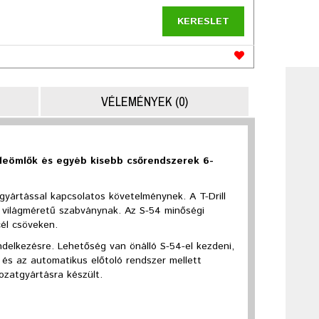
KERESLET
VÉLEMÉNYEK (0)
a leömlők és egyéb kisebb csőrendszerek 6-
yártással kapcsolatos követelménynek. A T-Drill
 világméretű szabványnak. Az S-54 minőségi
él csöveken.
delkezésre. Lehetőség van önálló S-54-el kezdeni,
és az automatikus előtoló rendszer mellett
ozatgyártásra készült.