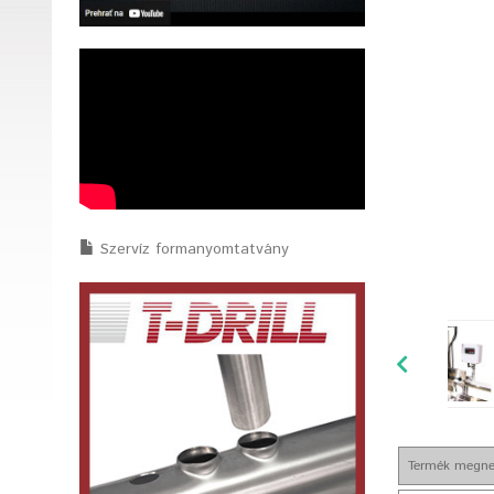
Szervíz formanyomtatvány
Termék megne