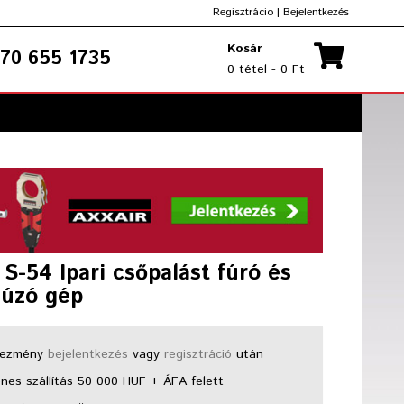
Regisztrácio
|
Bejelentkezés
Kosár
70 655 1735
0 tétel - 0 Ft
l S-54 Ipari csőpalást fúró és
húzó gép
ezmény
bejelentkezés
vagy
regisztráció
után
nes szállítás 50 000 HUF + ÁFA felett