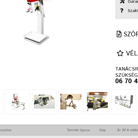
Garan
Szak
SZÓ
VÉL
TANÁCSR
SZÜKSÉG
06 70 
vezése
Termék típusa
Kép
Ár ÁFA nélk