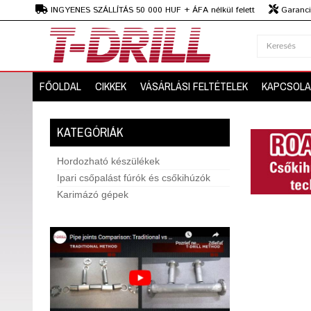
Ft
INGYENES SZÁLLÍTÁS 50 000 HUF + ÁFA nélkül felett
Garanciá
Szaktanácsadás
FŐOLDAL
CIKKEK
VÁSÁRLÁSI FELTÉTELEK
KAPCSOLA
KATEGÓRIÁK
Hordozható készülékek
Ipari csőpalást fúrók és csőkihúzók
Karimázó gépek