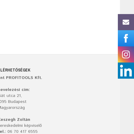
ELÉRHETŐSÉGEK
ant PROFITOOLS Kft.
evelezési cím:
át utca 21,
1095 Budapest
Magyarország
Keszegh Zoltán
ereskedelmi képviselő
el.:
06 70 417 6555